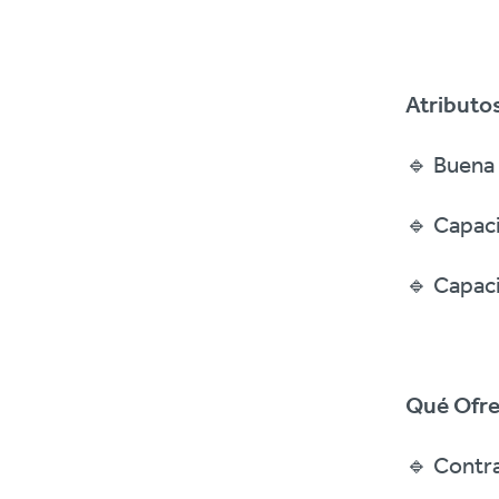
Atributo
🔹 Buena
🔹 Capaci
🔹 Capaci
Qué Ofr
🔹 Contra