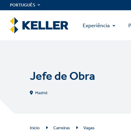
Skip
PORTUGUÊS
to
main
Main
content
Experiência
P
Menu
Jefe de Obra
Madrid
Breadcrumb
Início
Carreiras
Vagas