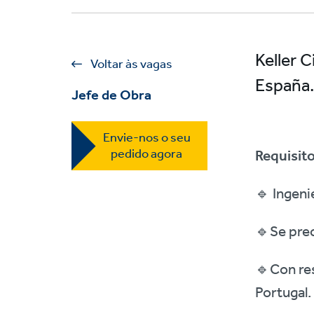
Keller 
Voltar às vagas
España
Jefe de Obra
Envie-nos o seu
pedido agora
Requisito
🔹 Ingenie
🔹Se prec
🔹Con res
Portugal.