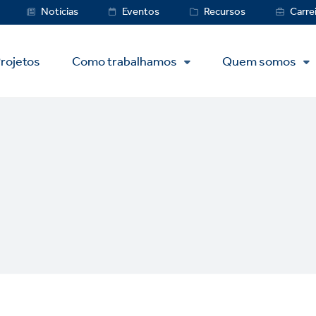
Service
Notícias
Eventos
Recursos
Carre
Menu
rojetos
Como trabalhamos
Quem somos