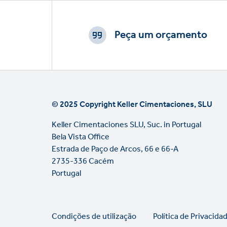
Footer
CTAs
Peça um orçamento
© 2025 Copyright Keller Cimentaciones, SLU
Keller Cimentaciones SLU, Suc. in Portugal
Bela Vista Office
Estrada de Paço de Arcos, 66 e 66-A
2735-336 Cacém
Portugal
Legal
Condições de utilização
Política de Privacida