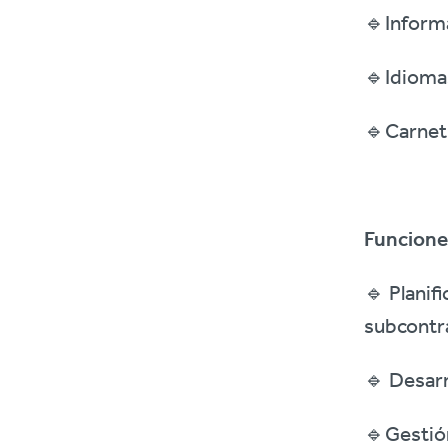
🔹Informá
🔹Idiomas
🔹Carnet
F
uncione
🔹
Planif
subcontra
🔹
Desarr
🔹
Gestió