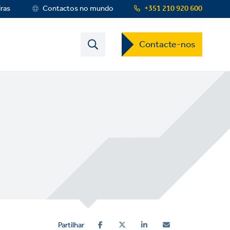
iras
Contactos no mundo
+351 210 920 600
Contact
Contacte-nos
US
Dropdown
Menu
Partilhar