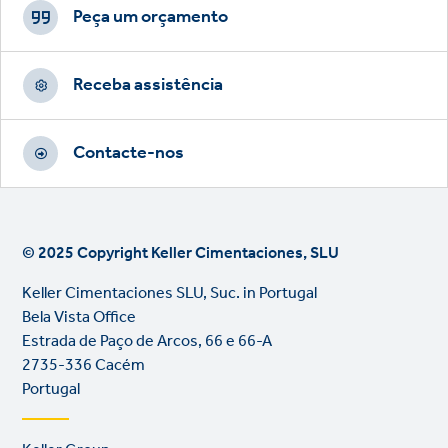
CTAs
Peça um orçamento
Receba assistência
Contacte-nos
© 2025 Copyright Keller Cimentaciones, SLU
Keller Cimentaciones SLU, Suc. in Portugal
Bela Vista Office
Estrada de Paço de Arcos, 66 e 66-A
2735-336 Cacém
Portugal
Footer