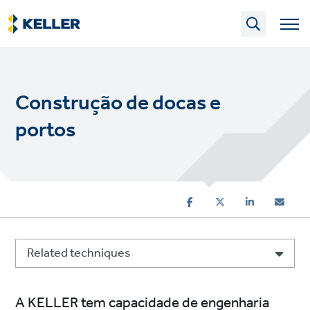
Skip
to
main
content
Construção de docas e
portos
Related techniques
A KELLER tem capacidade de engenharia