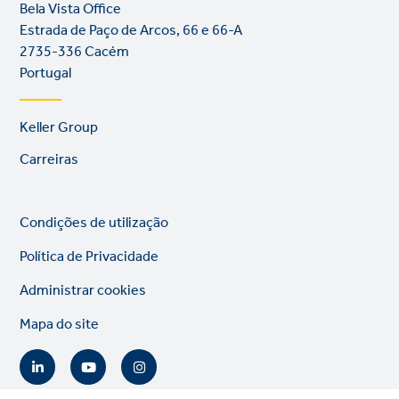
Bela Vista Office
Estrada de Paço de Arcos, 66 e 66-A
2735-336 Cacém
Portugal
Footer
Keller Group
links
Carreiras
Legal
So
Condições de utilização
links
lin
Política de Privacidade
Administrar cookies
Mapa do site