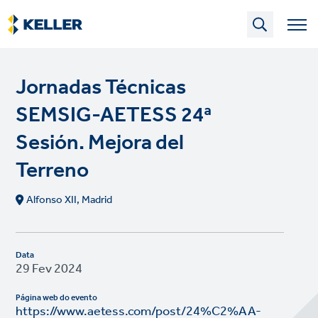
Skip
to
main
content
Jornadas Técnicas
SEMSIG-AETESS 24ª
Sesión. Mejora del
Terreno
Alfonso XII, Madrid
Data
29 Fev 2024
Página web do evento
https://www.aetess.com/post/24%C2%AA-