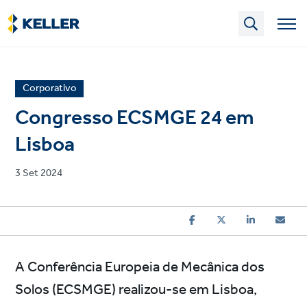
Skip
to
main
content
News
Corporativo
article
Congresso ECSMGE 24 em
category
Lisboa
Published
3 Set 2024
on
A Conferência Europeia de Mecânica dos
Solos (ECSMGE) realizou-se em Lisboa,