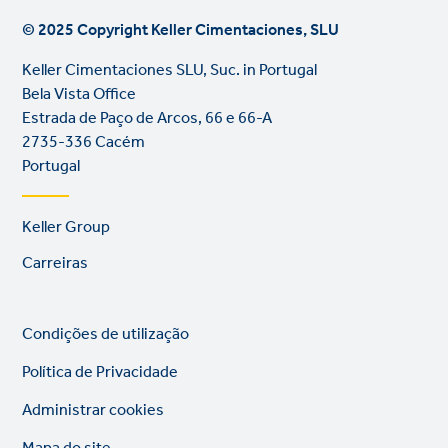
© 2025 Copyright Keller Cimentaciones, SLU
Keller Cimentaciones SLU, Suc. in Portugal
Bela Vista Office
Estrada de Paço de Arcos, 66 e 66-A
2735-336 Cacém
Portugal
Footer
Keller Group
links
Carreiras
Legal
So
Condições de utilização
links
lin
Política de Privacidade
Administrar cookies