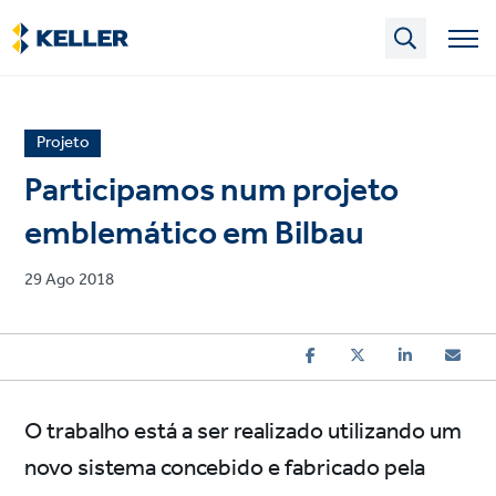
Skip
to
main
content
News
Projeto
article
Participamos num projeto
category
emblemático em Bilbau
Published
29 Ago 2018
on
O trabalho está a ser realizado utilizando um
novo sistema concebido e fabricado pela