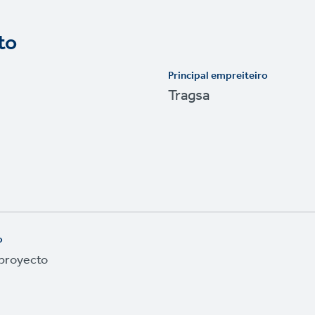
to
Principal empreiteiro
Tragsa
o
 proyecto