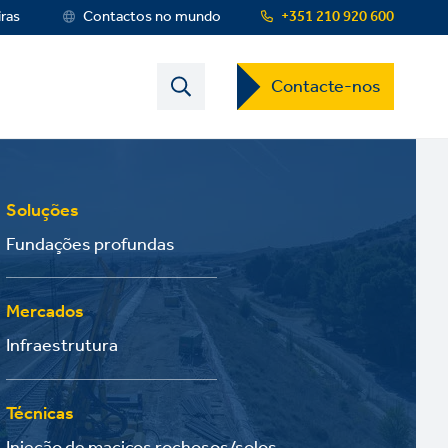
iras
Contactos no mundo
+351 210 920 600
Contact
Contacte-nos
US
Dropdown
Menu
Soluções
Fundações profundas
Mercados
Infraestrutura
Técnicas
Injeção de maciços rochosos/solos