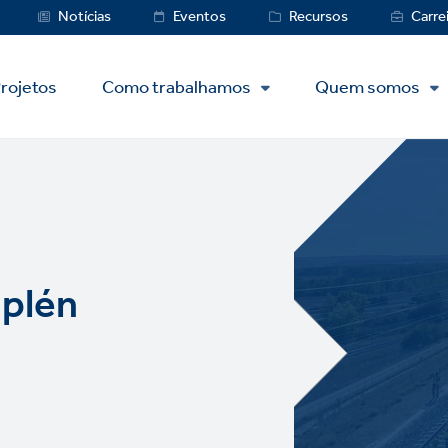
Service
Notícias
Eventos
Recursos
Carre
Menu
rojetos
Como trabalhamos
Quem somos
aplén