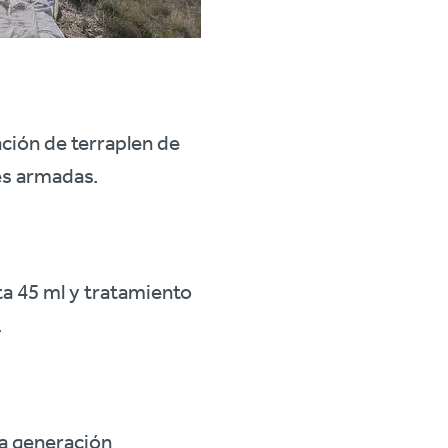
ación de terraplen de
es armadas.
a 45 ml y tratamiento
.
ma generación