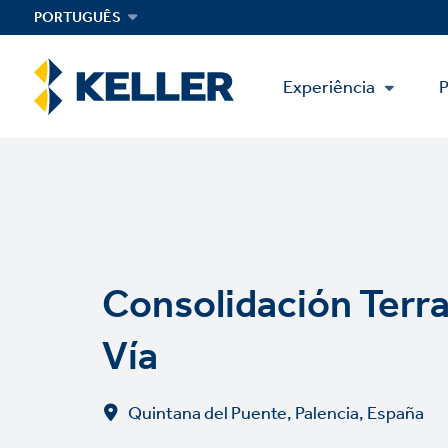
Skip
PORTUGUÊS
to
main
Main
content
Experiência
P
Menu
Consolidación Terr
Vía
Quintana del Puente, Palencia, España