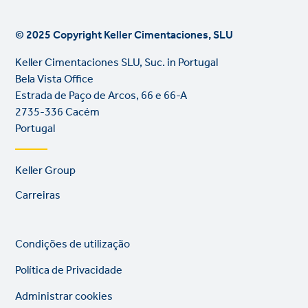
© 2025 Copyright Keller Cimentaciones, SLU
Keller Cimentaciones SLU, Suc. in Portugal
Bela Vista Office
Estrada de Paço de Arcos, 66 e 66-A
2735-336 Cacém
Portugal
Footer
Keller Group
links
Carreiras
Legal
So
Condições de utilização
links
lin
Política de Privacidade
Administrar cookies