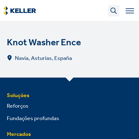
Skip
to
main
content
Knot Washer Ence
Navia, Asturias, España
Soluções
Reforços
Fundações profundas
Mercados