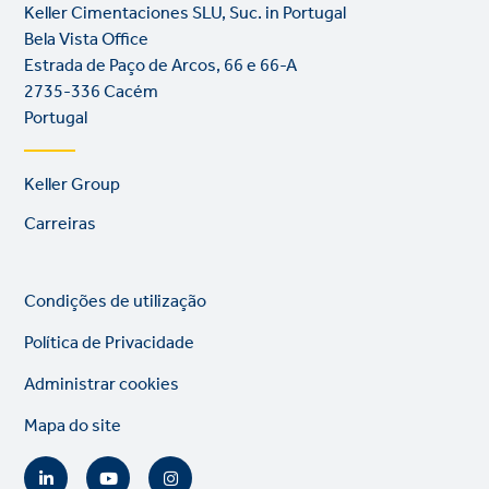
Keller Cimentaciones SLU, Suc. in Portugal
Bela Vista Office
Estrada de Paço de Arcos, 66 e 66-A
2735-336 Cacém
Portugal
Footer
Keller Group
links
Carreiras
Legal
So
Condições de utilização
links
lin
Política de Privacidade
Administrar cookies
Mapa do site