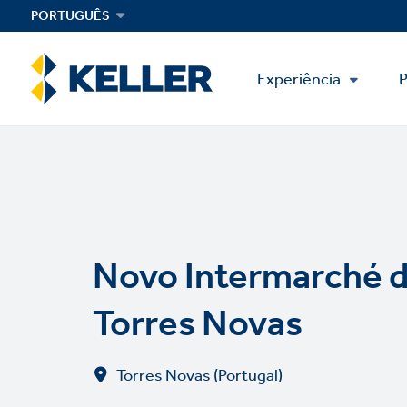
Skip
PORTUGUÊS
to
main
Main
content
Experiência
P
Menu
Novo Intermarché 
Torres Novas
Torres Novas (Portugal)