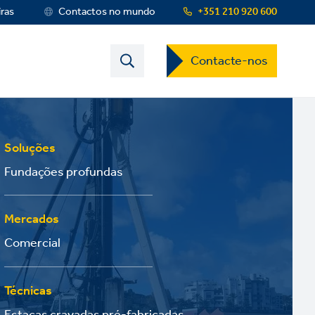
iras
Contactos no mundo
+351 210 920 600
Contact
Contacte-nos
US
Dropdown
Menu
Soluções
Fundações profundas
Mercados
Comercial
Técnicas
Estacas cravadas pré-fabricadas