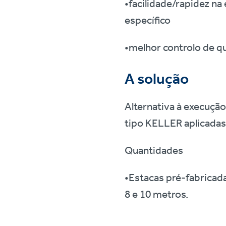
•facilidade/rapidez n
específico
•melhor controlo de q
A solução
Alternativa à execução
tipo KELLER aplicadas
Quantidades
•Estacas pré-fabricad
8 e 10 metros.