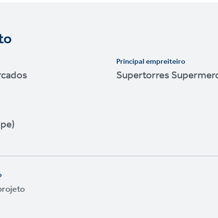
to
Principal empreiteiro
rcados
Supertorres Supermer
pe)
o
projeto