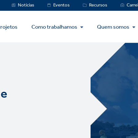
Service
Notícias
Eventos
Recursos
Carre
Menu
rojetos
Como trabalhamos
Quem somos
de