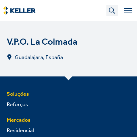
Skip
to
main
content
V.P.O. La Colmada
Guadalajara, España
Soluções
Reforços
Mercados
Residencial